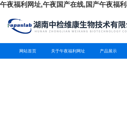
午夜福利网址,午夜国产在线,国产午夜福利
网站首页
关于午夜福利网址
产品展示