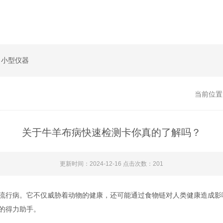
，小型仪器
当前位置
关于牛羊布病快速检测卡你真的了解吗？
更新时间：2024-12-16 点击次数：201
。它不仅威胁着动物的健康，还可能通过食物链对人类健康造成影响。因
助手。