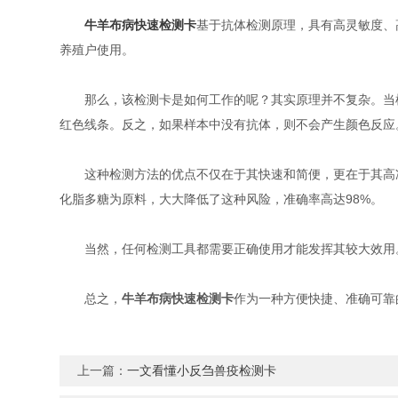
牛羊布病快速检测卡
基于抗体检测原理，具有高灵敏度
养殖户使用。
那么，该检测卡是如何工作的呢？其实原理并不复杂。当
红色线条。反之，如果样本中没有抗体，则不会产生颜色反应
这种检测方法的优点不仅在于其快速和简便，更在于其高准确
化脂多糖为原料，大大降低了这种风险，准确率高达98%。
当然，任何检测工具都需要正确使用才能发挥其较大效用
总之，
牛羊布病快速检测卡
作为一种方便快捷、准确可
上一篇：
一文看懂小反刍兽疫检测卡