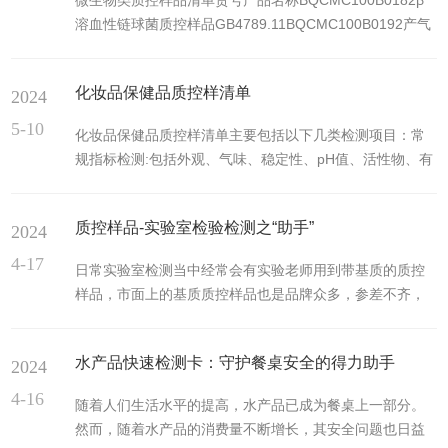
微生物类质控样品清单货号产品名称BQCMC100B0182β
是否感染了犬温热病毒。这种检测卡通常基于免疫层析技
溶血性链球菌质控样品GB4789.11BQCMC100B0192产气
术，通过简单的血液或唾液样本，就能在短时间内提供检
荚膜梭菌质控样品GB4789.13BQCMC100B0382肠杆菌科
测结果。这种快速、简便的检测方式大大提高了疾病诊断
质控样品GB4789.41BQCMC100B0342大肠埃希氏菌
的效率，尤其是在疫情爆发或大规...
化妆品保健品质控样清单
2024
O157质控样品GB4789.36BQCMC106B0451大肠埃希氏
菌质控样品GB/T5750.12BQCMC100B0352大肠埃希氏菌
5-10
化妆品保健品质控样清单主要包括以下几类检测项目：常
质控样品GB4789.38BQCMC216B0561大肠菌群质控样品
规指标检测:包括外观、气味、稳定性、pH值、活性物、有
GB/T18...
效物等。微生物检测:主要涉及菌落总数、粪大肠菌群、霉
菌和酵母菌母总数、金黄色葡萄球菌、铜绿假单胞菌等微
质控样品-实验室检验检测之“助手”
2024
生物污染测试，以及抗菌防腐效果测试。重金属检测:包括
铅、砷、汞、镉、锑、镍、六价铬等。禁限用物质检测:如
4-17
日常实验室检测当中经常会有实验老师用到带基质的质控
甲醇、甲醛、二噁烷、防腐剂、氢醌、α-羟基酸、苯酚、
样品，市面上的基质质控样品也是品牌众多，参差不齐，
激素、荧光增白剂、农药残留等。特定成分检测:如祛斑/美
接下来小编给大家梳理一下质控样品知识，以便更好的进
白类化妆品检测汞、糖皮质激素等；染发类化妆品一般检
行选择。质控样制备:通常按照常规制样流程进行制备，一
测苯二胺等；防...
水产品快速检测卡：守护餐桌安全的得力助手
2024
般是大批量进行制备，对于混匀粉碎的制样设备要求更高
样品均一性最为关键。质控样品定值:一般具备能力验证发
4-16
随着人们生活水平的提高，水产品已成为餐桌上一部分。
样的单位，通常将上一轮次的能力测试样品，通过测试单
然而，随着水产品的消费量不断增长，其安全问题也日益
位的检测结果进行统计学分析，对剩余的质控样定值。或