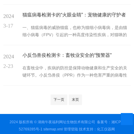
凸显。为了确保水产品的质量安全，一种高效、便捷的检
具备制样单位资质的单位，制样后，找几家合作实验室进
测工具——水产品快速检测卡应运而生。本文将详细介绍
行定值。理论上讲定值的实验...
猫瘟病毒检测卡的“火眼金睛”：宠物健康的守护者
2024
它的工作原理、应用场景以及其在保障食品安全方面的重
要作用。一、工作原理水产品快速检测卡主要采用胶体金
3-17
一、猫瘟病毒的威胁猫瘟，也称为猫细小病毒病，是由猫
免疫层析技术，结合抗原抗体特异性反应，对水产品中的
细小病毒（FPV）引起的一种高度传染性疾病，对猫咪的
有害物质进行定性或半定量检测。该技术具有灵敏度高、
生命构成严重威胁。FPV主要通过接触传播，包括直接接
特异性强、操作简便等特点，可在短时间内得出检测结
触感染猫、接触被病毒污染的物体或环境等途径。病毒具
果，为水产品的安全监管提供了有力...
小反刍兽疫检测卡：畜牧业安全的“预警器”
2024
有很高的传染性和致病性，一旦感染，猫咪可能出现严重
的胃肠炎、白细胞减少等症状，甚至死亡。因此，及时、
2-23
在畜牧业中，疾病的防控是保障动物健康和生产安全的关
准确地检测猫瘟病毒，对于猫咪的健康和生命安全至关重
键环节。小反刍兽疫（PPR）作为一种危害严重的病毒性
要。二、该产品的原理与优势猫瘟病毒检测卡是一种快
传染病，对畜牧业生产构成严重威胁。小反刍兽疫检测卡
速、简便、准确诊断猫瘟的工具，它基于免疫层析原理，
作为一种便捷、快速的检测工具，在畜牧业中发挥着重要
能够在短时间内提供可靠的检测...
作用。本文将介绍该产品的原理、用途及其在畜牧业中的
下一页
末页
应用。小反刍兽疫检测卡主要用于检测动物血清或组织样
本中的小反刍兽疫病毒。它的工作原理基于免疫层析技
术。在检测卡中，样本与预先制备的抗体和标记物发生反
2024 版权所有 © 湖南午夜福利网址生物技术有限公司
备案号：湘ICP备
应，形成抗原-抗体复合物。通过检测复合物的存在与否，
52769285号-1
sitemap.xml
管理登陆
技术支持：
化工仪器网
可以判断样本中是否含有小反刍...