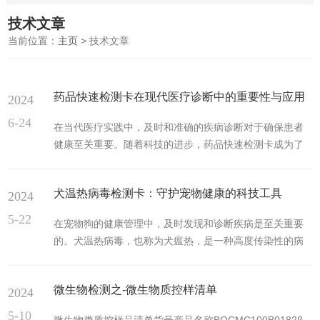
技术文章
当前位置：
主页
> 技术文章
药品快速检测卡在现代医疗诊断中的重要性与应用
2024
6-24
在当代医疗实践中，及时和准确的疾病诊断对于确保患者
健康至关重要。随着科技的进步，药品快速检测卡成为了
一个强大的工具，使得在临床环境中迅速进行疾病筛查和
监测成为可能。这种检测卡通常利用免疫层析或分子生物
犬温热病毒检测卡：守护宠物健康的科技工具
2024
学技术，能够在短时间内提供可靠的结果，极大地提高了
医疗响应的效率。药品快速检测卡的工作原理主要基于抗
5-22
在宠物狗的健康管理中，及时发现和诊断疾病是至关重要
原-抗体的特异性结合。这些卡片通常包含有试纸条，上面
的。犬温热病毒，也称为犬瘟热，是一种高度传染性的病
固定了特定的抗体或抗原。当施加样品（如血液、尿液或
毒性疾病，对犬只的健康构成了严重威胁。为了有效预防
唾液）时，如果样本中含有目标药物或其代谢物，它将与
和控制这一疾病，犬温热病毒检测卡应运而生，成为了宠
试纸上的相应抗体结合。这一反...
微生物检测之-微生物质控样清单
2024
物主人和兽医的重要工具。犬温热病毒检测卡是一种快速
诊断工具，它通过检测犬只体内的特定抗体或抗原来判断
5-10