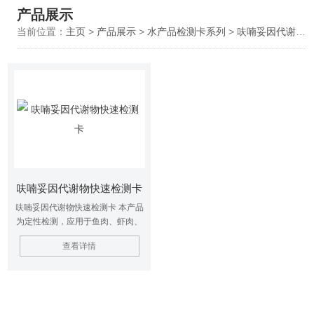
产品展示
当前位置：
主页
>
产品展示
>
水产品检测卡系列
>
呋喃妥因代谢物快速检测卡
呋喃妥因代谢物快速检测卡
呋喃妥因代谢物快速检测卡 本产品
为定性检测，应用于鱼肉、虾肉、
禽肉等中的呋喃妥因代谢物残留检
查看详情
测。整个检测过程只需60min左
右，适用于现场监控和各类检测机
构，本产品检测限为0.5 ~
1ppb。