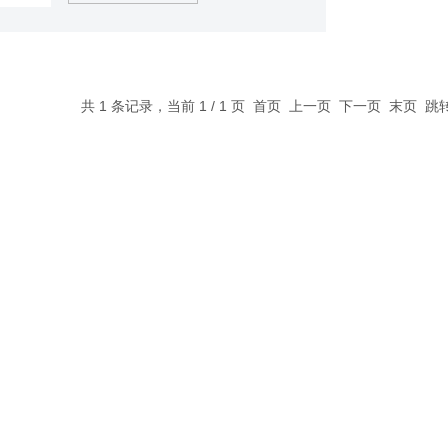
(0.075mm~0.150mm,0.5g1mL) 符合
5009.12-2023国标方法第一法，
共 1 条记录，当前 1 / 1 页 首页 上一页 下一页 末页 