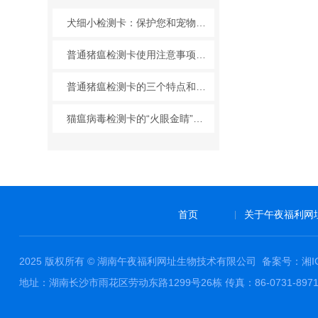
犬细小检测卡：保护您和宠物的简便方法
普通猪瘟检测卡使用注意事项和产品特点
普通猪瘟检测卡的三个特点和操作说明
猫瘟病毒检测卡的“火眼金睛”：宠物健康的守护者
首页
关于午夜福利网
|
2025 版权所有 © 湖南午夜福利网址生物技术有限公司
备案号：湘I
地址：湖南长沙市雨花区劳动东路1299号26栋 传真：86-0731-8971735